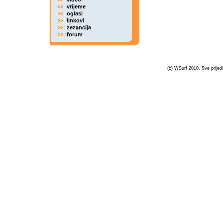
vrijeme
oglasi
linkovi
zezancija
forum
(c) WSurf 2010. Sve prijedl