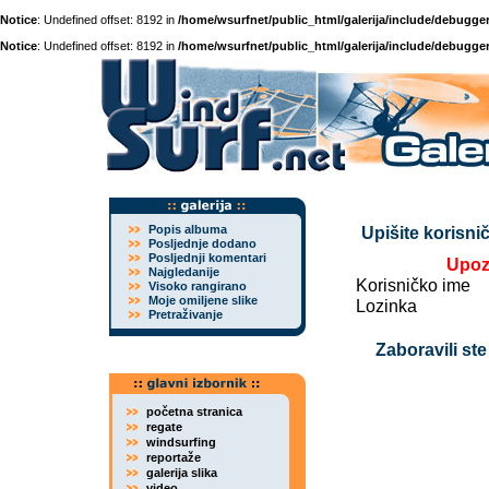
Notice
: Undefined offset: 8192 in
/home/wsurfnet/public_html/galerija/include/debugger
Notice
: Undefined offset: 8192 in
/home/wsurfnet/public_html/galerija/include/debugger
Popis albuma
Upišite korisnič
Posljednje dodano
Posljednji komentari
Upoz
Najgledanije
Korisničko ime
Visoko rangirano
Moje omiljene slike
Lozinka
Pretraživanje
Zaboravili ste
početna stranica
regate
windsurfing
reportaže
galerija slika
video