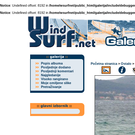
Notice
: Undefined offset: 8192 in
/home/wsurfnet/public_html/galerija/include/debugger
Notice
: Undefined offset: 8192 in
/home/wsurfnet/public_html/galerija/include/debugger
Popis albuma
Početna stranica
>
Ostalo
>
Posljednje dodano
Posljednji komentari
Najgledanije
Visoko rangirano
Moje omiljene slike
Pretraživanje