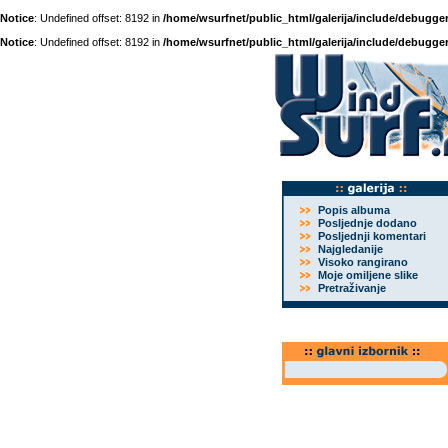
Notice
: Undefined offset: 8192 in
/home/wsurfnet/public_html/galerija/include/debugger
Notice
: Undefined offset: 8192 in
/home/wsurfnet/public_html/galerija/include/debugger
Popis albuma
Posljednje dodano
Posljednji komentari
Najgledanije
Visoko rangirano
Moje omiljene slike
Pretraživanje