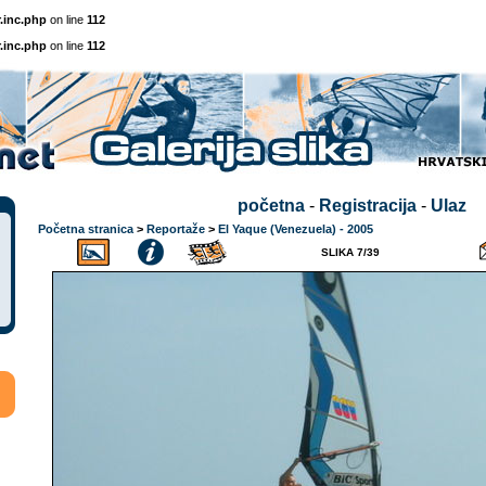
.inc.php
on line
112
.inc.php
on line
112
početna
-
Registracija
-
Ulaz
Početna stranica
>
Reportaže
>
El Yaque (Venezuela) - 2005
SLIKA 7/39