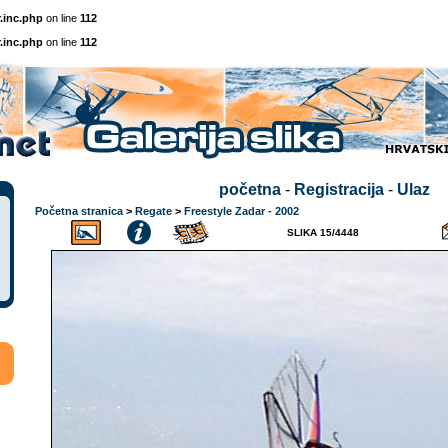
.inc.php
on line
112
.inc.php
on line
112
početna
-
Registracija
-
Ulaz
Početna stranica
>
Regate
>
Freestyle Zadar - 2002
SLIKA 15/4448