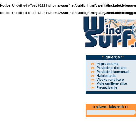
Notice
: Undefined offset: 8192 in
/home/wsurfnet/public_html/galerija/include/debugger
Notice
: Undefined offset: 8192 in
/home/wsurfnet/public_html/galerija/include/debugger
Popis albuma
Posljednje dodano
Posljednji komentari
Najgledanije
Visoko rangirano
Moje omiljene slike
Pretraživanje