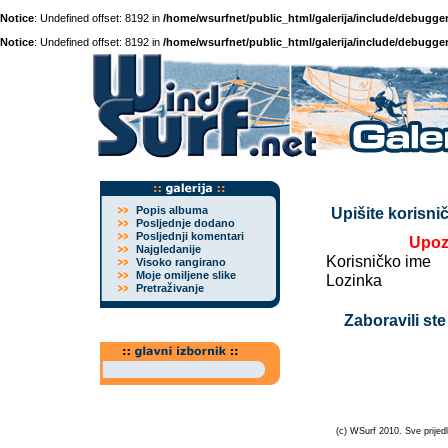
Notice
: Undefined offset: 8192 in
/home/wsurfnet/public_html/galerija/include/debugger
Notice
: Undefined offset: 8192 in
/home/wsurfnet/public_html/galerija/include/debugger
Popis albuma
Upišite korisnič
Posljednje dodano
Posljednji komentari
Upoz
Najgledanije
Korisničko ime
Visoko rangirano
Moje omiljene slike
Lozinka
Pretraživanje
Zaboravili ste
(c) WSurf 2010. Sve prijedl