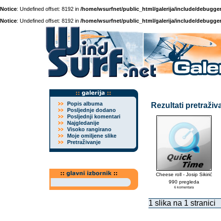
Notice
: Undefined offset: 8192 in
/home/wsurfnet/public_html/galerija/include/debugger
Notice
: Undefined offset: 8192 in
/home/wsurfnet/public_html/galerija/include/debugger
Popis albuma
Rezultati pretraživa
Posljednje dodano
Posljednji komentari
Najgledanije
Visoko rangirano
Moje omiljene slike
Pretraživanje
Cheese roll - Josip Sikirić
990 pregleda
6 komentara
1 slika na 1 stranici