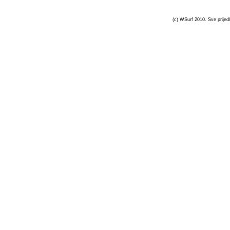
(c) WSurf 2010. Sve prijedl