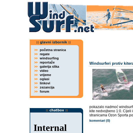
početna stranica
regate
windsurfing
reportaže
Windsurferi protiv kiter
galerija slika
video
vrijeme
oglasi
linkovi
zezancija
forum
pokazalo nadmoć windsurfer
kite nedvojbeno 1:0. Cijeli 
stranicama Ozon Sporta po
komentari (0)