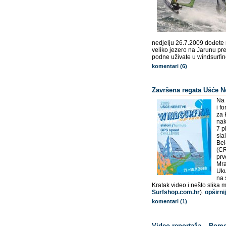
nedjelju 26.7.2009 dođete 
veliko jezero na Jarunu pre
podne uživate u windsurfin
komentari (6)
Završena regata Ušće N
Na 
i f
za 
nak
7 p
sla
Bel
(CR
prv
Mra
Uku
na 
Kratak video i nešto slika
Surfshop.com.hr
).
opširni
komentari (1)
Video reportaža – Pom