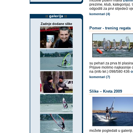
možete putem maila
Damir
prezime, klub, kategorija).
odgoditi za prvi slijedeći vj
komentari (4)
Zadnje dodane slike
Pomer - trening regata
su pehari za prva tri plasir
Prijave molimo najkasnije 
na (info tel.) 098/580 436
o
komentari (7)
Slike – Kreta 2009
možete pogledati u galeriji