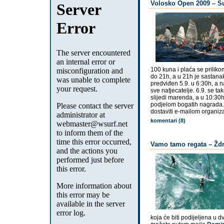
Volosko Open 2009 – Su
100 kuna i plaća se prilikom
do 21h, a u 21h je sastanak 
predviđen 5.9. u 6:30h, a n
sve natjecatelje. 6.9. se ta
slijedi marenda, a u 10:30
podjelom bogatih nagrada.
dostaviti e-mailom organiz
komentari (8)
Vamo tamo regata – Ždri
koja će biti podijeljena u dv