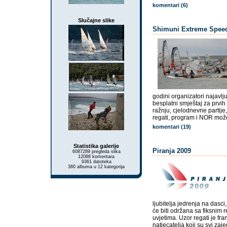
komentari (6)
Slučajne slike
Shimuni Extreme Speed
godini organizatori najavlj
besplatni smještaj za prvih 
ražnju, cjelodnevne partije
regati, program i NOR mož
komentari (19)
Statistika galerije
Piranja 2009
6087289 pregleda slika
12088 komentara
9361 datoteka
360 albuma u 12 kategorija
ljubitelja jedrenja na dasci
će biti održana sa fiksnim
uvjetima. Uzor regati je fr
natjecatelja koji su svi zaj