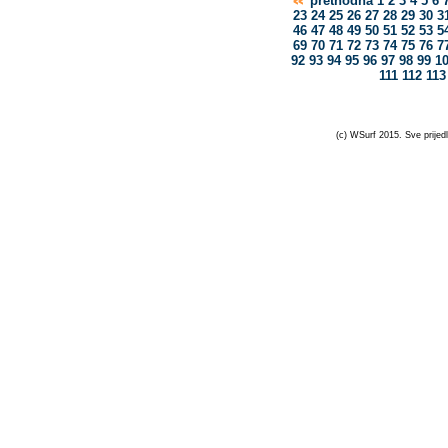
prethodna
1
2
3
4
5
6
23
24
25
26
27
28
29
30
3
46
47
48
49
50
51
52
53
5
69
70
71
72
73
74
75
76
7
92
93
94
95
96
97
98
99
1
111
112
113
(c) WSurf 2015. Sve prijedl