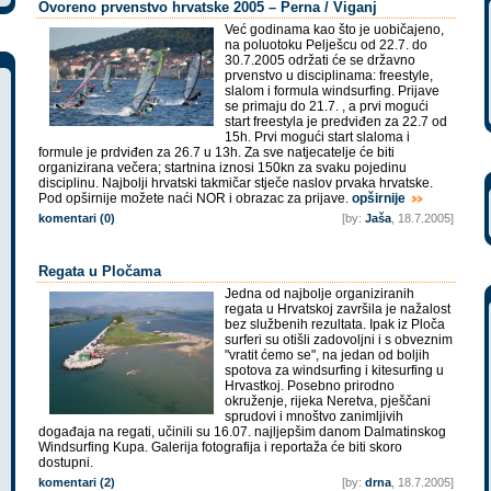
Ovoreno prvenstvo hrvatske 2005 – Perna / Viganj
Već godinama kao što je uobičajeno,
na poluotoku Pelješcu od 22.7. do
30.7.2005 održati će se državno
prvenstvo u disciplinama: freestyle,
slalom i formula windsurfing. Prijave
se primaju do 21.7. , a prvi mogući
start freestyla je predviđen za 22.7 od
15h. Prvi mogući start slaloma i
formule je prdviđen za 26.7 u 13h. Za sve natjecatelje će biti
organizirana večera; startnina iznosi 150kn za svaku pojedinu
disciplinu. Najbolji hrvatski takmičar stječe naslov prvaka hrvatske.
Pod opširnije možete naći NOR i obrazac za prijave.
opširnije
komentari (0)
[by:
Jaša
, 18.7.2005]
Regata u Pločama
Jedna od najbolje organiziranih
regata u Hrvatskoj završila je nažalost
bez službenih rezultata. Ipak iz Ploča
surferi su otišli zadovoljni i s obveznim
"vratit ćemo se", na jedan od boljih
spotova za windsurfing i kitesurfing u
Hrvastkoj. Posebno prirodno
okruženje, rijeka Neretva, pješčani
sprudovi i mnoštvo zanimljivih
događaja na regati, učinili su 16.07. najljepšim danom Dalmatinskog
Windsurfing Kupa. Galerija fotografija i reportaža će biti skoro
dostupni.
komentari (2)
[by:
drna
, 18.7.2005]