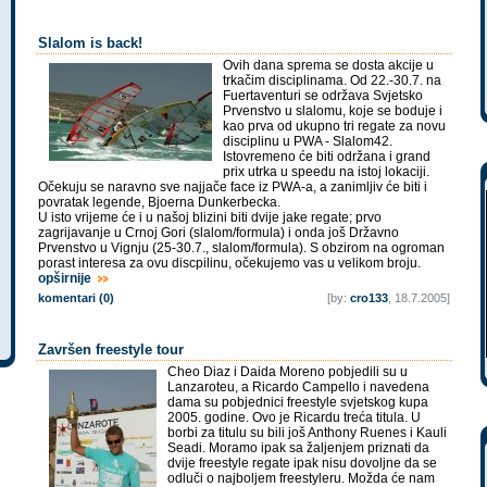
Slalom is back!
Ovih dana sprema se dosta akcije u
trkačim disciplinama. Od 22.-30.7. na
Fuertaventuri se održava Svjetsko
Prvenstvo u slalomu, koje se boduje i
kao prva od ukupno tri regate za novu
disciplinu u PWA - Slalom42.
Istovremeno će biti održana i grand
prix utrka u speedu na istoj lokaciji.
Očekuju se naravno sve najjače face iz PWA-a, a zanimljiv će biti i
povratak legende, Bjoerna Dunkerbecka.
U isto vrijeme će i u našoj blizini biti dvije jake regate; prvo
zagrijavanje u Crnoj Gori (slalom/formula) i onda još Državno
Prvenstvo u Vignju (25-30.7., slalom/formula). S obzirom na ogroman
porast interesa za ovu discpilinu, očekujemo vas u velikom broju.
opširnije
komentari (0)
[by:
cro133
, 18.7.2005]
Završen freestyle tour
Cheo Diaz i Daida Moreno pobjedili su u
Lanzaroteu, a Ricardo Campello i navedena
dama su pobjednici freestyle svjetskog kupa
2005. godine. Ovo je Ricardu treća titula. U
borbi za titulu su bili još Anthony Ruenes i Kauli
Seadi. Moramo ipak sa žaljenjem priznati da
dvije freestyle regate ipak nisu dovoljne da se
odluči o najboljem freestyleru. Možda će nam