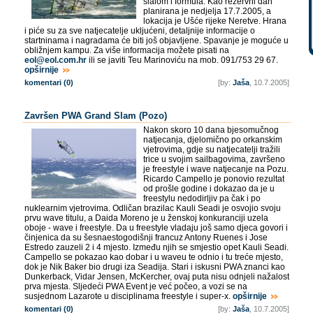
slalom i formula. Kao rezervni dan
planirana je nedjelja 17.7.2005, a
lokacija je Ušće rijeke Neretve. Hrana
i piće su za sve natjecatelje ukljućeni, detaljnije informacije o
startninama i nagradama će biti još objavljene. Spavanje je moguće u
obližnjem kampu. Za više informacija možete pisati na
eol@eol.com.hr
ili se javiti Teu Marinoviću na mob. 091/753 29 67.
opširnije
komentari (0)
[by:
Jaša
, 10.7.2005]
Završen PWA Grand Slam (Pozo)
Nakon skoro 10 dana bjesomučnog
natjecanja, djelomično po orkanskim
vjetrovima, gdje su natjecatelji tražili
trice u svojim sailbagovima, završeno
je freestyle i wave natjecanje na Pozu.
Ricardo Campello je ponovio rezultat
od prošle godine i dokazao da je u
freestylu nedodirljiv pa čak i po
nuklearnim vjetrovima. Odličan brazilac Kauli Seadi je osvojio svoju
prvu wave titulu, a Daida Moreno je u ženskoj konkuranciji uzela
oboje - wave i freestyle. Da u freestyle vladaju još samo djeca govori i
činjenica da su šesnaestogodišnji francuz Antony Ruenes i Jose
Estredo zauzeli 2 i 4 mjesto. Između njih se smjestio opet Kauli Seadi.
Campello se pokazao kao dobar i u waveu te odnio i tu treće mjesto,
dok je Nik Baker bio drugi iza Seadija. Stari i iskusni PWA znanci kao
Dunkerback, Vidar Jensen, McKercher, ovaj puta nisu odnjeli nažalost
prva mjesta. Sljedeći PWA Event je već počeo, a vozi se na
susjednom Lazarote u disciplinama freestyle i super-x.
opširnije
komentari (0)
[by:
Jaša
, 10.7.2005]