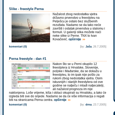
Slike - freestyle Perna
Nažalost zbog nedostatka vjetra
državno prvenstvo u freestyleu na
Pelješcu je ostalo bez službenih
rezultata. Nadamo se da tako neće
završiti i ostatak prvenstva u slalomu i
formuli. U galeriji slika možete naći
neke slike iz Perne. TNX to Ivan
Kovačević.
opširnije
komentari (0)
[by:
Jaša
, 26.7.2005]
Perna freestyle - dan #1
Nakon što se u Perni okupilo 12
freestylera iz Hrvatske, Slovenije,
poljske i Mađarske, da se dokažu u
freestyleu, to im ipak nije pošlo za
rukom zbog nedostatka vjetra. Osim
iskusnijih i starijih freestylera od ove
godine se natječu i mlađi natjecatelji,
ali nažalost prognoza im nije
naklonjena. Loše vrijeme, kiša i oblaci okupirali su Hrvatsku, a tako će
izgleda biti sve do srijede. Nadamo se da će više informacija o regati
biti na stranicama Perna centra.
opširnije
komentari (0)
[by:
drna
, 23.7.2005]