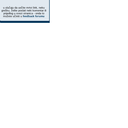
u slučaju da uočite mrtvi link, neku
grešku, želite poslati neki komentar ili
prijedlog u svezi stranica - onda to
možete učiniti u
feedback forumu