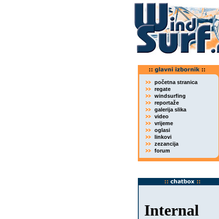
početna stranica
regate
windsurfing
reportaže
galerija slika
video
vrijeme
oglasi
linkovi
zezancija
forum