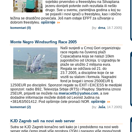
svjetsko prvenstvo u freeestyleu na Silvaplana
jezeru donijeti potvrde ovih rezultata ili nešto
drugo. Sve u svemu, zanimljiva godina u koj su
se pojavili i novi igrači u freestyleu, kao i obično
težina se drastično povećala. Još nam ostaje EFPT za uživanje u
dobrom freestyleu.
opširnije
komentari (0)
[by:
drna
, 18.7.2005]
Monte Negro Windsurfing Race 2005
Naši susjedi u Crnoj Gori organiziraju
race regatu na čuvenoj plaži
Copacabana koja se nalazi 10km
jugoistočno od Ulcinja. U izgradnju te
plaže se uložilo 2 milijuna eura.
Regata se održava od 21. do
23.7.2005, a discipline koje će se
voziti su slalom i formula. Nagradni
fond je bogat i iznosi 2500EUR tj.
1250EUR po disciplini. Sponzori regate su EXIT i EXCESS te medijski
sponzori: radio B92, Televizija Srbije (RTS) i Playboy. Startnina iznosi
25EUR, prijaviti se možete na
mwrace05@yahoo.com
, a sve
dodadne informacije možete dobiti od Leonid Judina na
+381/63/501412. Pod opširnije ćete pronaći NOR.
opširnije
komentari (2)
[by:
Jaša
, 14.7.2005]
KJD Zagreb seli na novi web server
Sutra se KJD Zagreb konačno seli kako je i predviđeno na novi web
server gdje ćemo imati više prostora (2Gb) i naravno više mogućnosti.