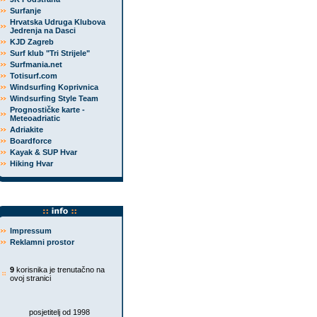
Surfanje
Hrvatska Udruga Klubova
Jedrenja na Dasci
KJD Zagreb
Surf klub "Tri Strijele"
Surfmania.net
Totisurf.com
Windsurfing Koprivnica
Windsurfing Style Team
Prognostičke karte -
Meteoadriatic
Adriakite
Boardforce
Kayak & SUP Hvar
Hiking Hvar
Impressum
Reklamni prostor
9
korisnika je trenutačno na
ovoj stranici
posjetitelj od 1998