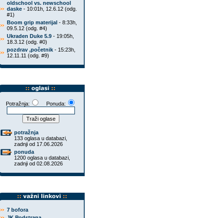
oldschool vs. newschool
daske
- 10:01h, 12.6.12 (odg.
#1)
Boom grip materijal
- 8:33h,
09.5.12 (odg. #4)
Ukraden Duke 5.9
- 19:05h,
18.3.12 (odg. #0)
pozdrav ,početnik
- 15:23h,
12.11.11 (odg. #9)
Potražnja:
Ponuda:
potražnja
133 oglasa u databazi,
zadnji od 17.06.2026
ponuda
1200 oglasa u databazi,
zadnji od 02.08.2026
7 bofora
JK Podstrana