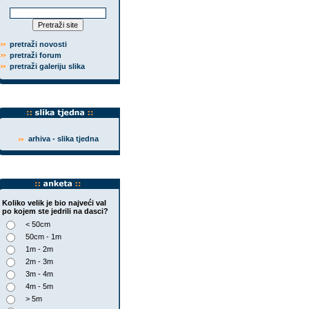
pretraži novosti
pretraži forum
pretraži galeriju slika
arhiva - slika tjedna
Koliko velik je bio najveći val
po kojem ste jedrili na dasci?
< 50cm
50cm - 1m
1m - 2m
2m - 3m
3m - 4m
4m - 5m
> 5m