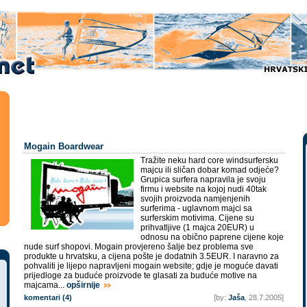
Mogain Boardwear
Tražite neku hard core windsurfersku
majcu ili sličan dobar komad odjeće?
Grupica surfera napravila je svoju
firmu i website na kojoj nudi 40tak
svojih proizvoda namjenjenih
surferima - uglavnom majci sa
surferskim motivima. Cijene su
prihvatljive (1 majca 20EUR) u
odnosu na obično paprene cijene koje
nude surf shopovi. Mogain provjereno šalje bez problema sve
produkte u hrvatsku, a cijena pošte je dodatnih 3.5EUR. I naravno za
pohvaliti je lijepo napravljeni mogain website; gdje je moguće davati
prijedloge za buduće proizvode te glasati za buduće motive na
majcama...
opširnije
komentari (4)
[by:
Jaša
, 28.7.2005]