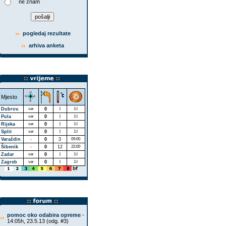
ne znam
pogledaj rezultate
arhiva anketa
Mjesto
Dubrov.
var
0
l
1:l
Pula
var
0
l
1:l
Rijeka
var
0
l
1:l
Split
var
0
l
1:l
Varaždin
-
0
3
05:00
Šibenik
-
0
12
22:00
Zadar
var
0
l
1:l
Zagreb
var
0
l
1:l
pomoc oko odabira opreme
-
14:05h, 23.5.13 (odg. #3)