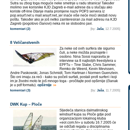
Sutra su zbog toga moguće neke smetnje u radu stranica! Također
molimo sve korisnike KJD Zagreb e-mail adrese da u slučaju ako
koriste off-line čitanje maila promjene naziv POP3 servera iz
pop.wsurf.net u mail.wsurf.net, jer inaće više neće moći skidati novu
poštu. Također ako je još netko zainteresiran za mail adresu na KJD
Zagreb (pogotovo članovi) neka mi se slobodno javi.
komentari (2)
[by:
Jaša
, 12.7.2005]
8 Veličanstvenih
Za neke od ovih surfera ste sigurno
čuli, a neke možda poznajete i
osobno. Nina Sossi napravila je
interview sa 8 najboljih freestylera u
EPFTu – Tine Slabe, Chris Sammer,
Remko de Weerd, Kevin Mevissen,
Andre Paskowski, Jonas Schmidt, Tom Hartman i Normen Guenzlein.
Što oni imaju za reći - kako su počeli surfati, postali profi surferi i koji
im je životni moto te još mnogo toga - pročitajte pod opširnije (članak
je u pdf formatu).
opširnije
komentari (3)
[by:
Jaša
, 11.7.2005]
DWK Kup – Ploče
Sljedeća stanica dalmatinskog
windsurf kupa su Ploče gdje pod
organizacijom lokalnog kluba
«eol.com.hr» u subotu 16.7.2005 će
se održati regata u disciplinama