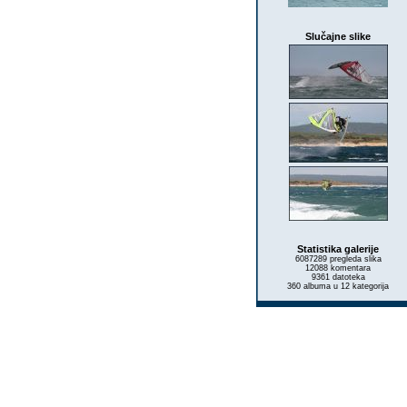
Slučajne slike
Statistika galerije
6087289 pregleda slika
12088 komentara
9361 datoteka
360 albuma u 12 kategorija