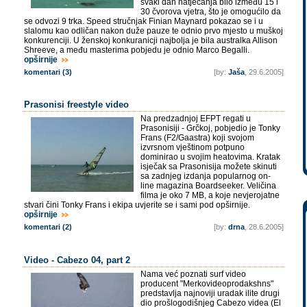
svaki dan natjecanja bilo između 15 i
30 čvorova vjetra, što je omogućilo da
se odvozi 9 trka. Speed stručnjak Finian Maynard pokazao se i u
slalomu kao odličan nakon duže pauze te odnio prvo mjesto u muškoj
konkurenciji. U ženskoj konkuranicji najbolja je bila australka Allison
Shreeve, a među masterima pobjedu je odnio Marco Begalli.
opširnije
komentari (3)
[by:
Jaša
, 29.6.2005]
Prasonisi freestyle video
Na predzadnjoj EFPT regati u
Prasonisiji - Grčkoj, pobjedio je Tonky
Frans (F2/Gaastra) koji svojom
izvrsnom vještinom potpuno
dominirao u svojim heatovima. Kratak
isječak sa Prasonisija možete skinuti
sa zadnjeg izdanja popularnog on-
line magazina Boardseeker. Veličina
filma je oko 7 MB, a koje nevjerojatne
stvari čini Tonky Frans i ekipa uvjerite se i sami pod opširnije.
opširnije
komentari (2)
[by:
drna
, 28.6.2005]
Video - Cabezo 04, part 2
Nama već poznati surf video
producent "Merkovideoprodakshns"
predstavlja najnoviji uradak ilite drugi
dio prošlogodišnjeg Cabezo videa (El