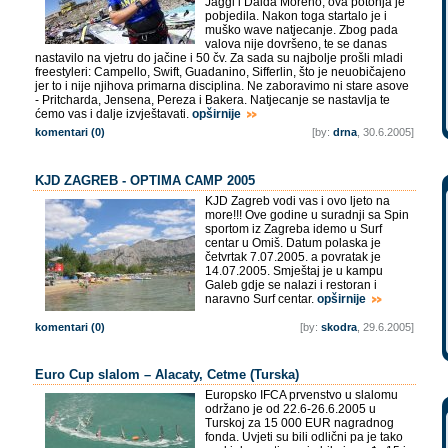
Jaggi i Daida Moreno, ova potonja je
pobjedila. Nakon toga startalo je i
muško wave natjecanje. Zbog pada
valova nije dovršeno, te se danas
nastavilo na vjetru do jačine i 50 čv. Za sada su najbolje prošli mladi
freestyleri: Campello, Swift, Guadanino, Sifferlin, što je neuobičajeno
jer to i nije njihova primarna disciplina. Ne zaboravimo ni stare asove
- Pritcharda, Jensena, Pereza i Bakera. Natjecanje se nastavlja te
ćemo vas i dalje izvještavati.
opširnije
komentari (0)
[by:
drna
, 30.6.2005]
KJD ZAGREB - OPTIMA CAMP 2005
KJD Zagreb vodi vas i ovo ljeto na
more!!! Ove godine u suradnji sa Spin
sportom iz Zagreba idemo u Surf
centar u Omiš. Datum polaska je
četvrtak 7.07.2005. a povratak je
14.07.2005. Smještaj je u kampu
Galeb gdje se nalazi i restoran i
naravno Surf centar.
opširnije
komentari (0)
[by:
skodra
, 29.6.2005]
Euro Cup slalom – Alacaty, Cetme (Turska)
Europsko IFCA prvenstvo u slalomu
održano je od 22.6-26.6.2005 u
Turskoj za 15 000 EUR nagradnog
fonda. Uvjeti su bili odlični pa je tako