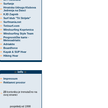
Surfanje
Hrvatska Udruga Klubova
Jedrenja na Dasci
KJD Zagreb
Surf klub "Tri Strijele"
Surfmania.net
Totisurf.com
Windsurfing Koprivnica
Windsurfing Style Team
Prognostičke karte -
Meteoadriatic
Adriakite
Boardforce
Kayak & SUP Hvar
Hiking Hvar
Impressum
Reklamni prostor
23
korisnika je trenutačno na
ovoj stranici
posjetitelj od 1998