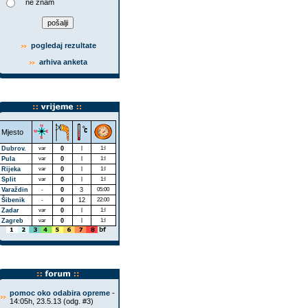
ne znam
pogledaj rezultate
arhiva anketa
Mjesto
Dubrov.
var
0
l
1:l
Pula
var
0
l
1:l
Rijeka
var
0
l
1:l
Split
var
0
l
1:l
Varaždin
-
0
3
05:00
Šibenik
-
0
12
22:00
Zadar
var
0
l
1:l
Zagreb
var
0
l
1:l
pomoc oko odabira opreme
-
14:05h, 23.5.13 (odg. #3)