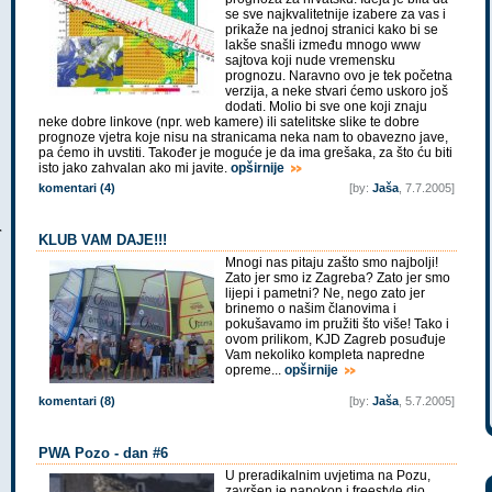
se sve najkvalitetnije izabere za vas i
prikaže na jednoj stranici kako bi se
lakše snašli između mnogo www
sajtova koji nude vremensku
prognozu. Naravno ovo je tek početna
verzija, a neke stvari ćemo uskoro još
dodati. Molio bi sve one koji znaju
neke dobre linkove (npr. web kamere) ili satelitske slike te dobre
prognoze vjetra koje nisu na stranicama neka nam to obavezno jave,
pa ćemo ih uvstiti. Također je moguće je da ima grešaka, za što ću biti
isto jako zahvalan ako mi javite.
opširnije
komentari (4)
[by:
Jaša
, 7.7.2005]
KLUB VAM DAJE!!!
Mnogi nas pitaju zašto smo najbolji!
Zato jer smo iz Zagreba? Zato jer smo
lijepi i pametni? Ne, nego zato jer
brinemo o našim članovima i
pokušavamo im pružiti što više! Tako i
ovom prilikom, KJD Zagreb posuđuje
Vam nekoliko kompleta napredne
opreme...
opširnije
komentari (8)
[by:
Jaša
, 5.7.2005]
PWA Pozo - dan #6
U preradikalnim uvjetima na Pozu,
završen je napokon i freestyle dio