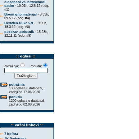
oldschool vs. newschool
daske
- 10:01h, 12.6.12 (odg.
#1)
Boom grip materijal
- 8:33h,
09.5.12 (odg. #4)
Ukraden Duke 5.9
- 19:05h,
18.3.12 (odg. #0)
pozdrav ,početnik
- 15:23h,
12.11.11 (odg. #9)
Potražnja:
Ponuda:
potražnja
133 oglasa u databazi,
zadnji od 17.06.2026
ponuda
1200 oglasa u databazi,
zadnji od 02.08.2026
7 bofora
JK Podstrana