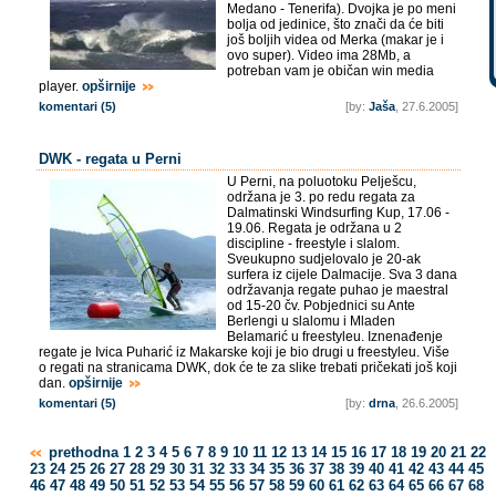
Medano - Tenerifa). Dvojka je po meni
bolja od jedinice, što znači da će biti
još boljih videa od Merka (makar je i
ovo super). Video ima 28Mb, a
potreban vam je običan win media
player.
opširnije
komentari (5)
[by:
Jaša
, 27.6.2005]
DWK - regata u Perni
U Perni, na poluotoku Pelješcu,
održana je 3. po redu regata za
Dalmatinski Windsurfing Kup, 17.06 -
19.06. Regata je održana u 2
discipline - freestyle i slalom.
Sveukupno sudjelovalo je 20-ak
surfera iz cijele Dalmacije. Sva 3 dana
održavanja regate puhao je maestral
od 15-20 čv. Pobjednici su Ante
Berlengi u slalomu i Mladen
Belamarić u freestyleu. Iznenađenje
regate je Ivica Puharić iz Makarske koji je bio drugi u freestyleu. Više
o regati na stranicama DWK, dok će te za slike trebati pričekati još koji
dan.
opširnije
komentari (5)
[by:
drna
, 26.6.2005]
prethodna
1
2
3
4
5
6
7
8
9
10
11
12
13
14
15
16
17
18
19
20
21
22
23
24
25
26
27
28
29
30
31
32
33
34
35
36
37
38
39
40
41
42
43
44
45
46
47
48
49
50
51
52
53
54
55
56
57
58
59
60
61
62
63
64
65
66
67
68