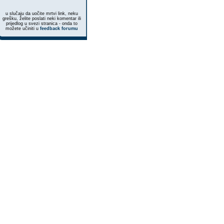
u slučaju da uočite mrtvi link, neku
grešku, želite poslati neki komentar ili
prijedlog u svezi stranica - onda to
možete učiniti u
feedback forumu