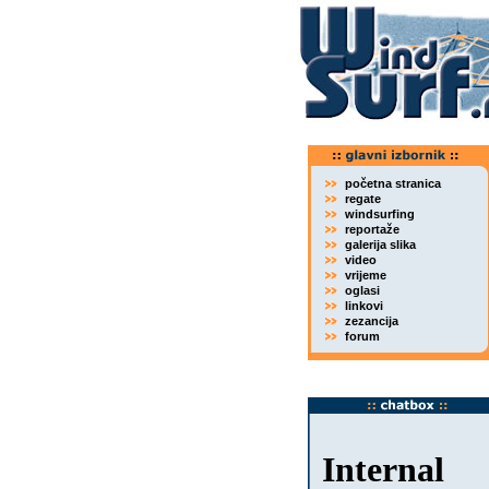
početna stranica
regate
windsurfing
reportaže
galerija slika
video
vrijeme
oglasi
linkovi
zezancija
forum