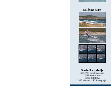
Slučajne slike
Statistika galerije
6087289 pregleda slika
12088 komentara
9361 datoteka
360 albuma u 12 kategorija