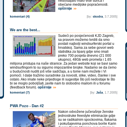
nedostajalo malo više sunca i
obećane medijske popraćenosti.
opširnije
komentari (4)
[by:
skodra
, 3.7.2005]
We are the best...
Sudeći po posjećenosti KJD Zagreb,
sa pravom možemo tvrditi da smo
postali najbolji windsurferski portal u
hrvatskoj. Sama za sebe govori web
statistika za lipanj gdje smo imali
preko 700 posjeta dnevno (21 000
ukupno), 48Gb web prometa i 1.65
milijona pristupa na naše stranice. Za jedan website koji se bavi samo
windsurfingom to su sigurno impozantne brojke. Nadamo se da ćemo
u budućnosti nuditi još više sadržaja, a u tome nam možete i Vi
pomoći. I dalje tražimo suradnike za novosti, slike, video, članke i sve
ostalo. Ako imate neke prijedloge ili sugestije što još nedostaje te što
bi se moglo poboljšati, javite nam to slobodno mailom ili u forumu
(feedback forum).
opširnije
komentari (7)
[by:
Jaša
, 1.7.2005]
PWA Pozo - Dan #2
Nakon odvožene jučerašnje ženske
jednostruke freestyle eliminacije gdje
su se radikalnim spockovima, flakama
i pokušajevima ponchova borile Karin