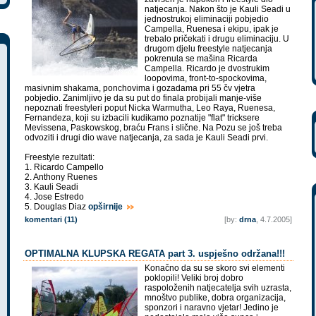
natjecanja. Nakon što je Kauli Seadi u
jednostrukoj eliminaciji pobjedio
Campella, Ruenesa i ekipu, ipak je
trebalo pričekati i drugu eliminaciju. U
drugom djelu freestyle natjecanja
pokrenula se mašina Ricarda
Campella. Ricardo je dvostrukim
loopovima, front-to-spockovima,
masivnim shakama, ponchovima i gozadama pri 55 čv vjetra
pobjedio. Zanimljivo je da su put do finala probijali manje-više
nepoznati freestyleri poput Nicka Warmutha, Leo Raya, Ruenesa,
Fernandeza, koji su izbacili kudikamo poznatije "flat" tricksere
Mevissena, Paskowskog, braću Frans i slične. Na Pozu se još treba
odvoziti i drugi dio wave natjecanja, za sada je Kauli Seadi prvi.
Freestyle rezultati:
1. Ricardo Campello
2. Anthony Ruenes
3. Kauli Seadi
4. Jose Estredo
5. Douglas Diaz
opširnije
komentari (11)
[by:
drna
, 4.7.2005]
OPTIMALNA KLUPSKA REGATA part 3. uspješno održana!!!
Konačno da su se skoro svi elementi
poklopili! Veliki broj dobro
raspoloženih natjecatelja svih uzrasta,
mnoštvo publike, dobra organizacija,
sponzori i naravno vjetar! Jedino je