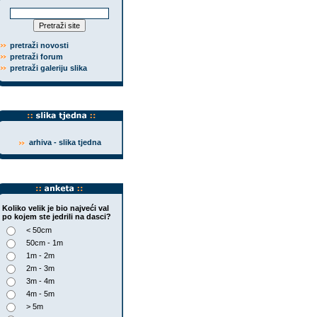
pretraži novosti
pretraži forum
pretraži galeriju slika
arhiva - slika tjedna
Koliko velik je bio najveći val
po kojem ste jedrili na dasci?
< 50cm
50cm - 1m
1m - 2m
2m - 3m
3m - 4m
4m - 5m
> 5m