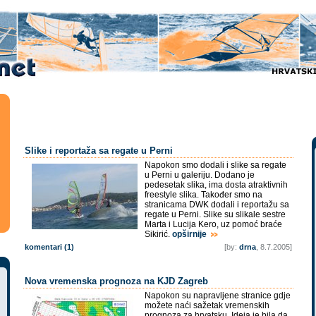
Slike i reportaža sa regate u Perni
Napokon smo dodali i slike sa regate
u Perni u galeriju. Dodano je
pedesetak slika, ima dosta atraktivnih
freestyle slika. Također smo na
stranicama DWK dodali i reportažu sa
regate u Perni. Slike su slikale sestre
Marta i Lucija Kero, uz pomoć braće
Sikirić.
opširnije
komentari (1)
[by:
drna
, 8.7.2005]
Nova vremenska prognoza na KJD Zagreb
Napokon su napravljene stranice gdje
možete naći sažetak vremenskih
prognoza za hrvatsku. Ideja je bila da