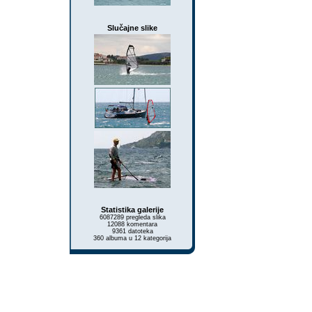
Slučajne slike
Statistika galerije
6087289 pregleda slika
12088 komentara
9361 datoteka
360 albuma u 12 kategorija