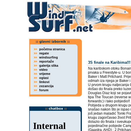
početna stranica
regate
windsurfing
reportaže
3S finale na Karibima!!!
galerija slika
Na karibskom otoku Bonaire
video
prvaka u Freestyle-u. U bo
vrijeme
Baker i Matt Pritchard. Prij
oglasi
odmah iza njega je Baker i
linkovi
U prvom krugu natjecanja C
zezancija
došao do finala preko luze
forum
Douglas Diaz koji se pojavi
tipa The Toucan (reverse wi
forwards:) i tako pobjedio!!
Pobjeda u drugom krugu pri
snašao nakon što je ispao u
još jedan maladić Tonki Fra
krugu zagorčavao život Prit
dolazio do finala i sveuku
pojedinačne pobjede Campe
(Gaastra, AHD) ; 2.Pritchar