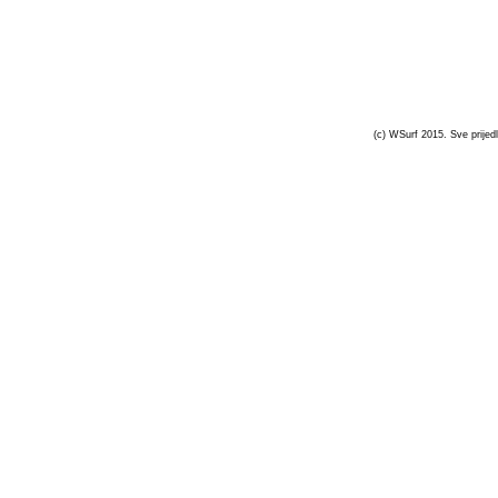
(c) WSurf 2015. Sve prijedl